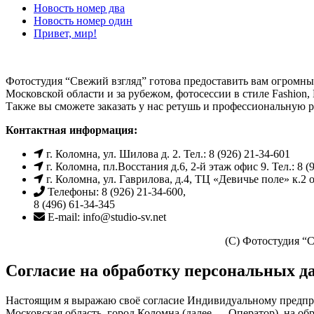
Новость номер два
Новость номер один
Привет, мир!
Фотостудия “Свежий взгляд” готова предоставить вам огромны
Московской области и за рубежом, фотосессии в стиле Fashion,
Также вы сможете заказать у нас ретушь и профессиональную
Контактная информация:
г. Коломна, ул. Шилова д. 2. Тел.: 8 (926) 21-34-601
г. Коломна, пл.Восстания д.6, 2-й этаж офис 9. Тел.: 8 (
г. Коломна, ул. Гаврилова, д.4, ТЦ «Девичье поле» к.2 оф
Телефоны: 8 (926) 21-34-600,
8 (496) 61-34-345
E-mail: info@studio-sv.net
(C) Фотостудия “С
Согласие на обработку персональных 
Настоящим я выражаю своё согласие Индивидуальному предп
Московская область, город Коломна (далее — Оператор), на обр