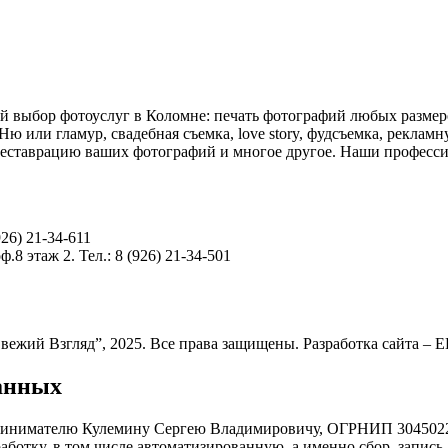
й выбор фотоуслуг в Коломне: печать фотографий любых размер
 Ню или гламур, свадебная съемка, love story, фудсъемка, рекла
 реставрацию ваших фотографий и многое другое. Наши професси
926) 21-34-611
.8 этаж 2. Тел.: 8 (926) 21-34-501
вежий Взгляд”, 2025. Все права защищены. Разработка сайта – 
данных
ринимателю Кулемину Сергею Владимировичу, ОГРНИП 30450221
аботку, в том числе автоматизированную, а именно сбор, запись